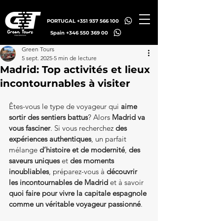
PORTUGAL +351 937 566 100
Spain +346 550 369 00
Green Tours
5 sept. 2025
5 min de lecture
Madrid: Top activités et lieux
incontournables à visiter
Êtes-vous le type de voyageur qui 
aime 
sortir des sentiers battus
? Alors 
Madrid va 
vous fasciner
. Si vous recherchez 
des 
expériences authentiques
, un parfait 
mélange 
d’histoire et de modernité
, 
des 
saveurs uniques
 et 
des moments 
inoubliables
, préparez-vous à 
découvrir 
les incontournables de Madrid
 et à savoir 
quoi faire pour vivre la capitale espagnole 
comme un véritable voyageur passionné
.