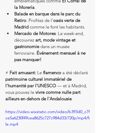
emblématiques comme 
El Corral de 
la Morería
.
Balade en barque dans le parc du 
Retiro
: Profitez de l’
oasis verte de 
Madrid
 comme le font les habitants.
Mercado de Motores
: Le week-end, 
découvrez 
art, mode vintage et 
gastronomie
 dans un musée 
ferroviaire. 
Événement mensuel à ne 
pas manquer!
⚡ 
Fait amusant:
 Le 
flamenco
 a été déclaré 
patrimoine culturel immatériel de 
l’humanité par l’UNESCO
 — et à Madrid, 
vous pouvez le 
vivre comme nulle part 
ailleurs en dehors de l’Andalousie
.
https://video.wixstatic.com/video/b393d0_c7f
ce5a6230f49cea8625c727c984d33/720p/mp4/fi
le.mp4