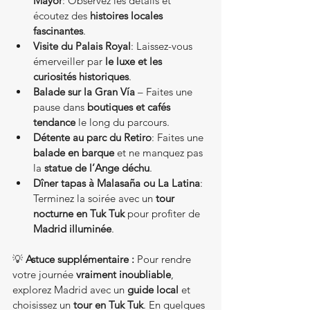
Mayor
: Observez les détails et 
écoutez des 
histoires locales 
fascinantes
.
Visite du Palais Royal
: Laissez-vous 
émerveiller par 
le luxe et les 
curiosités historiques
.
Balade sur la Gran Vía
 – Faites une 
pause dans 
boutiques et cafés 
tendance
 le long du parcours.
Détente au parc du Retiro
: Faites une 
balade en barque
 et ne manquez pas 
la 
statue de l’Ange déchu
.
Dîner tapas à Malasaña ou La Latina
: 
Terminez la soirée avec un 
tour 
nocturne en Tuk Tuk
 pour profiter de 
Madrid illuminée
.
💡 
Astuce supplémentaire :
 Pour rendre 
votre journée 
vraiment inoubliable
, 
explorez Madrid avec un 
guide local
 et 
choisissez un 
tour en Tuk Tuk
. En quelques 