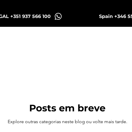
AL +351 937 566 100
Spain +346 5
Sintra Tuk Tours
Porto Tuk e Bikes Tours
Posts em breve
Explore outras categorias neste blog ou volte mais tarde.