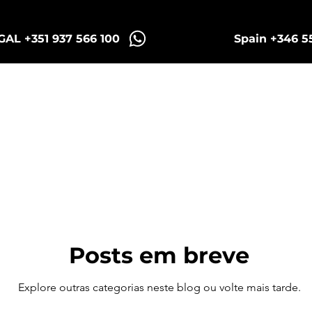
AL +351 937 566 100
Spain +346 5
Sintra Tuk Tours
Porto Tuk e Bikes Tours
Posts em breve
Explore outras categorias neste blog ou volte mais tarde.