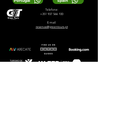
Portugal
Spain
Telefone:
+351 937 566 100
E-mail:
reservas@greentours.pt
© 2024 Greentours
Serviços
Projetado por 2lookdesign
política de Privacidade
Termos e Condições
LOCAL TIP:
Buy entrance tickets in
advance during high season and
avoid arriving at the busiest time of
the day.