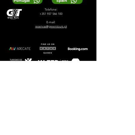
Portugal
Spain
Telefone:
+351 937 566 100
E-mail:
reservas@greentours.pt
© 2024 Greentours
Serviços
Projetado por 2lookdesign
política de Privacidade
Termos e Condições
LOCAL TIP:
Buy entrance tickets in
advance during high season and
avoid arriving at the busiest time of
the day.