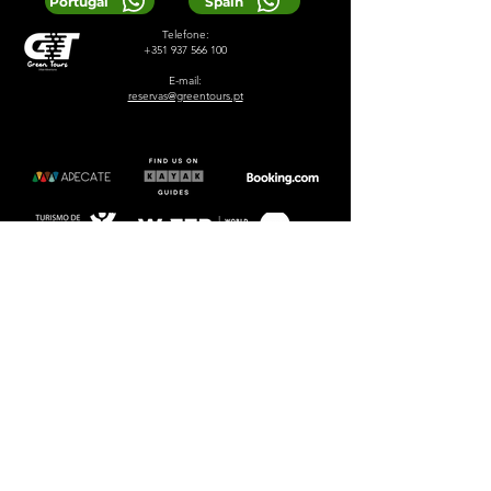
Portugal
Spain
Telefone:
+351 937 566 100
E-mail:
reservas@greentours.pt
© 2024 Greentours
Serviços
Projetado por 2lookdesign
política de Privacidade
Termos e Condições
LOCAL TIP:
Buy entrance tickets in
advance during high season and
avoid arriving at the busiest time of
the day.