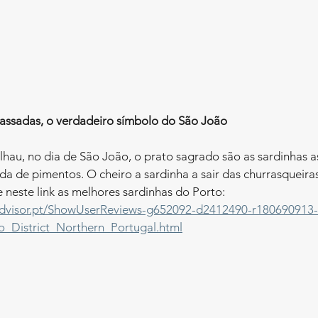
 assadas, o verdadeiro símbolo do São João
au, no dia de São João, o prato sagrado são as sardinhas a
da de pimentos. O cheiro a sardinha a sair das churrasqueiras 
e neste link as melhores sardinhas do Porto: 
advisor.pt/ShowUserReviews-g652092-d2412490-r180690913-
_District_Northern_Portugal.html