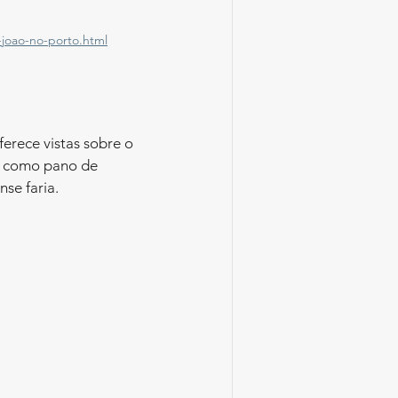
-joao-no-porto.html
a como pano de 
nse faria.