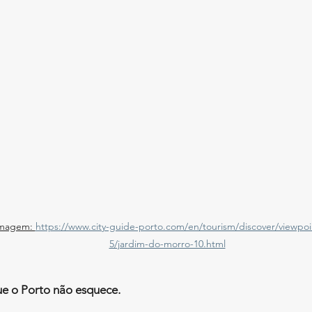
imagem: 
https://www.city-guide-porto.com/en/tourism/discover/viewpoi
5/jardim-do-morro-10.html
ue o Porto não esquece. 