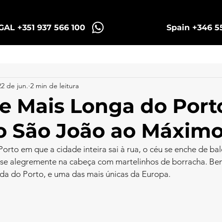
AL +351 937 566 100
Spain +346 5
Sintra Tuk Tours
Porto Tuk e Bikes Tours
22 de jun.
2 min de leitura
te Mais Longa do Por
 o São João ao Máxim
orto em que a cidade inteira sai à rua, o céu se enche de bal
se alegremente na cabeça com martelinhos de borracha. Be
ida do Porto, e uma das mais únicas da Europa.