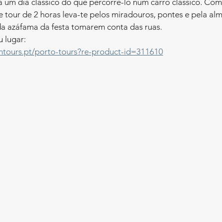
um dia clássico do que percorrê-lo num carro clássico. Com
e tour de 2 horas leva-te pelos miradouros, pontes e pela alm
da azáfama da festa tomarem conta das ruas. 
u lugar:
ntours.pt/porto-tours?re-product-id=311610