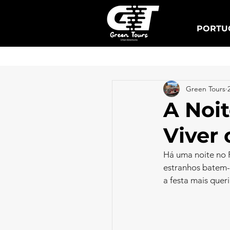
PORTUG
Lisboa Tuk Tours
Green Tours
A Noi
Viver
Há uma noite no P
estranhos batem-
a festa mais quer