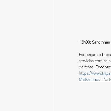
13h00: Sardinhas
Esqueçam o bacalh
servidas com sala
da festa. Encontr
https://www.trip
Matosinhos_Porto