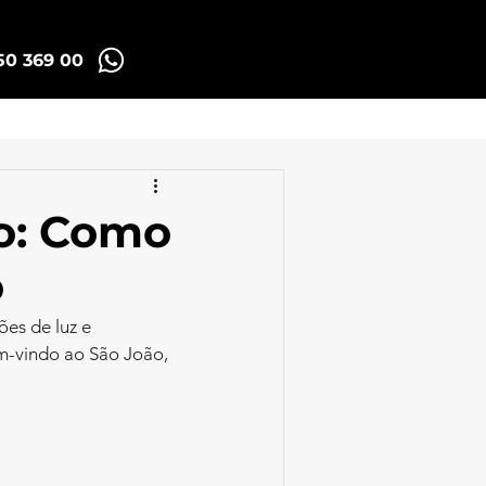
50 369 00
Madrid Tuk Tours
to: Como
o
ões de luz e 
m-vindo ao São João, 