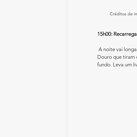
Créditos de 
15h00: Recarrega
 A noite vai longa, por isso a tarde é sagrada. O Jardim do Palácio de Cristal oferece vistas sobre o 
Douro que tiram 
fundo. Leva um li