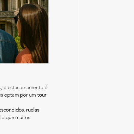
as, o estacionamento é 
tes optam por um 
tour 
escondidos
, 
ruelas 
lo que muitos 