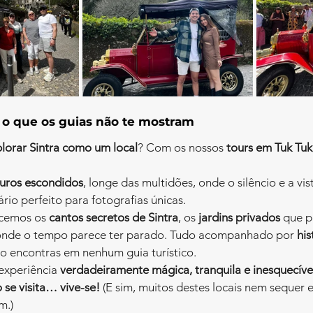
: o que os guias não te mostram
lorar Sintra como um local
? Com os nossos 
tours em Tuk Tuk
uros escondidos
, longe das multidões, onde o silêncio e a vi
rio perfeito para fotografias únicas.
cemos os 
cantos secretos de Sintra
, os 
jardins privados
 que p
onde o tempo parece ter parado. Tudo acompanhado por 
his
o encontras em nenhum guia turístico.
experiência 
verdadeiramente mágica, tranquila e inesquecíve
 se visita… vive-se! 
(E sim, muitos destes locais nem sequer 
m.)