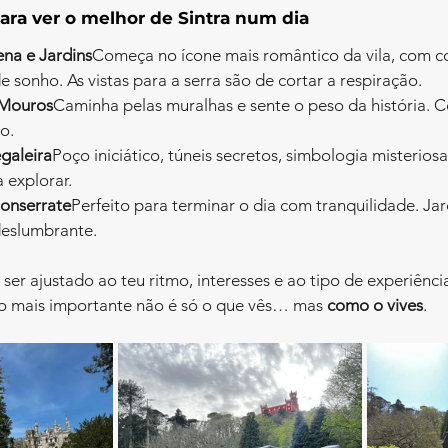
para ver o melhor de Sintra num dia
ena e Jardins
Começa no ícone mais romântico da vila, com co
e sonho. As vistas para a serra são de cortar a respiração.
 Mouros
Caminha pelas muralhas e sente o peso da história. C
o.
galeira
Poço iniciático, túneis secretos, simbologia misteri
 explorar.
onserrate
Perfeito para terminar o dia com tranquilidade. Jar
deslumbrante.
 ser ajustado ao teu ritmo, interesses e ao tipo de experiênci
o mais importante não é só o que vês… mas 
como o vives
.