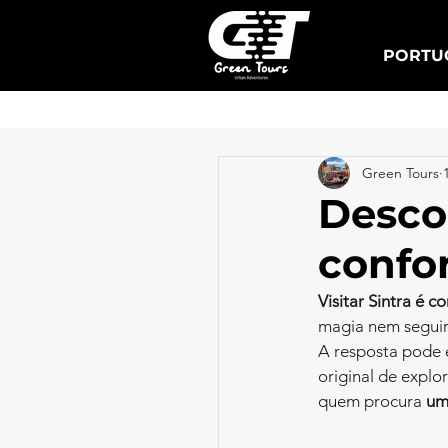
PORTUG
Lisboa Tuk Tours
Green Tours
Descob
confor
Visitar Sintra é 
magia nem seguir
A resposta pode e
original de explo
quem procura 
um