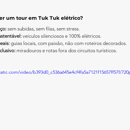
er um tour em Tuk Tuk elétrico?
ço:
 sem subidas, sem filas, sem stress.
stentável:
 veículos silenciosos e 100% elétricos.
eais:
 guias locais, com paixão, não com roteiros decorados.
clusivo:
 miradouros e rotas fora dos circuitos turísticos.
static.com/video/b393d0_c536a645e4cf4fa5a7121f15657ff57f/72