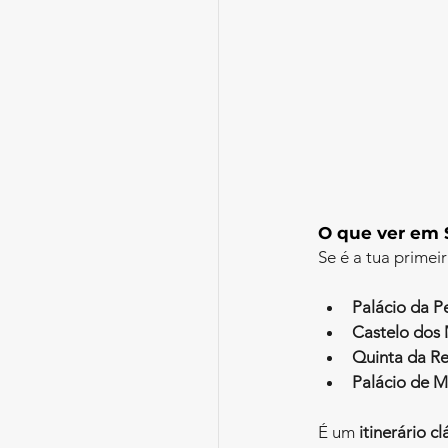
O que ver em 
Se é a tua primei
Palácio da P
Castelo dos
Quinta da Re
Palácio de M
É um 
itinerário cl