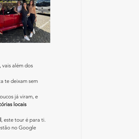
, vais além dos 
sta te deixam sem 
oucos já viram, e 
tórias locais 
l
, este tour é para ti. 
estão no Google 