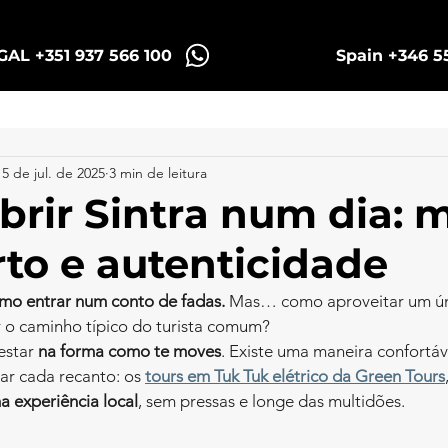
AL +351 937 566 100
Spain +346 5
Sintra Tuk Tours
Porto Tuk e Bikes Tours
15 de jul. de 2025
3 min de leitura
rir Sintra num dia: 
to e autenticidade
como entrar num conto de fadas.
 Mas… como aproveitar um úni
 o caminho típico do turista comum?
star 
na forma como te moves
. Existe uma maneira confortáve
rar cada recanto: os 
tours em Tuk Tuk elétrico da Green Tours
a experiência local
, sem pressas e longe das multidões.