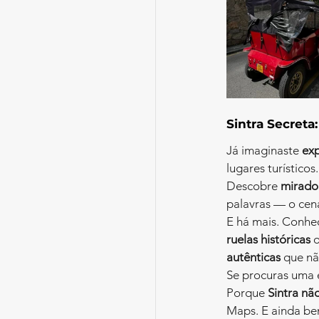
Sintra Secreta
Já imaginaste 
exp
lugares turísticos.
Descobre 
mirado
palavras — o cená
E há mais. Conhe
ruelas históricas
 
autênticas
 que nã
Se procuras uma 
Porque 
Sintra não
Maps. E ainda be