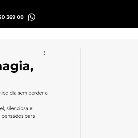
50 369 00
Madrid Tuk Tours
magia,
co dia sem perder a 
l, silenciosa e 
, pensados para 