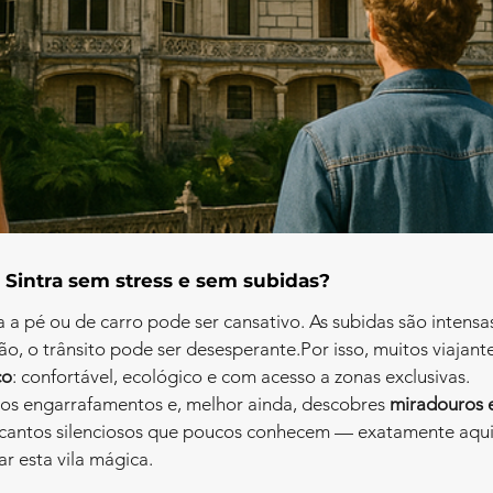
 Sintra sem stress e sem subidas?
ra a pé ou de carro pode ser cansativo. As subidas são intens
rão, o trânsito pode ser desesperante.Por isso, muitos viajan
co
: confortável, ecológico e com acesso a zonas exclusivas.
 os engarrafamentos e, melhor ainda, descobres 
miradouros 
ecantos silenciosos que poucos conhecem — exatamente aqui
ar esta vila mágica.