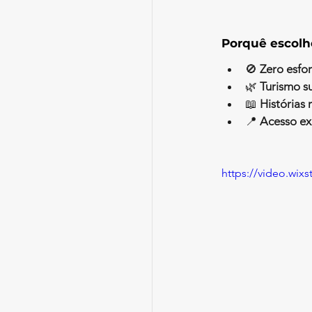
Porquê escolh
🚫 
Zero esfor
🌿 
Turismo su
📖 
Histórias r
📍 
Acesso ex
https://video.wix