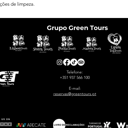
uções de limpeza.
Grupo Green Tours
e tickets in advance
avoid arriving at the
Telefone:
+351 937 566 100
E-mail:
reservas@greentours.pt