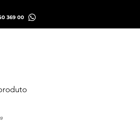
50 369 00
Madrid Tuk Tours
produto
ço
mocional
ng