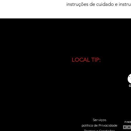
instruções de cuidado e instr
LOCAL TIP:
Buy entranc
during high season and 
busiest time of the day.
Serviços
política de Privacidade
Termos e Condições