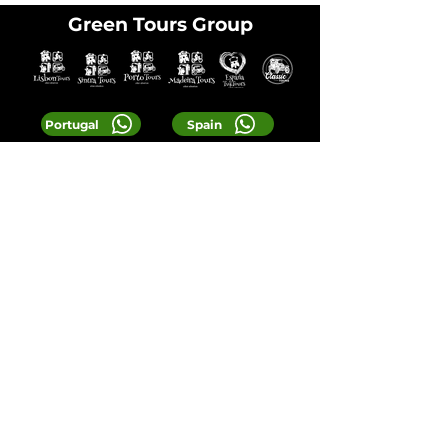
Green Tours Group
Portugal
Spain
Portugal Phone
:
+351 937 566 100
Spain Phone:
+34 655 036 900
Email:
Reservas@greentours.pt
© 2025 Greentours
Services
Designed by 2lookdesign
Privacy Policy
Terms & Conditions
LOCAL TIP:
Buy entrance tickets in