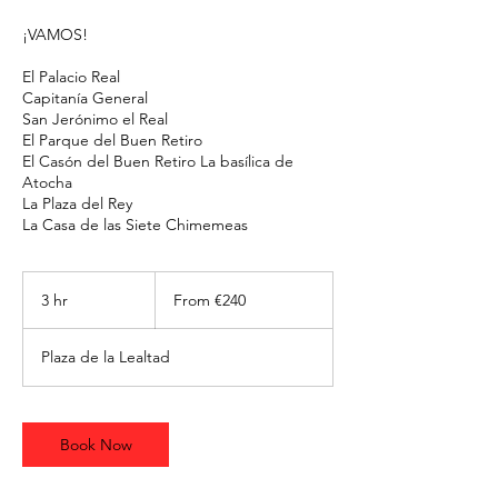
¡VAMOS!
El Palacio Real
Capitanía General
San Jerónimo el Real
El Parque del Buen Retiro
El Casón del Buen Retiro La basílica de
Atocha
La Plaza del Rey
La Casa de las Siete Chimemeas
From
240
3 hr
3
From €240
euros
h
r
Plaza de la Lealtad
Book Now