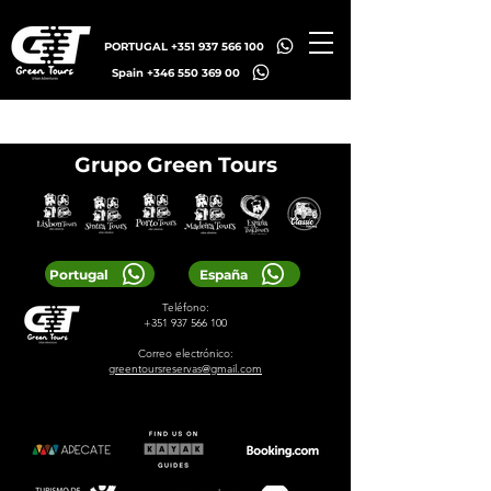
PORTUGAL +351 937 566 100
Spain +346 550 369 00
Grupo Green Tours
Portugal
España
Teléfono:
+351 937 566 100
Correo electrónico:
greentoursreservas@gmail.com