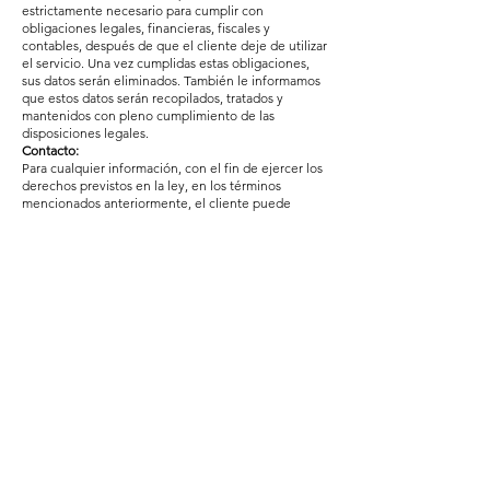
estrictamente necesario para cumplir con
obligaciones legales, financieras, fiscales y
contables, después de que el cliente deje de utilizar
el servicio. Una vez cumplidas estas obligaciones,
sus datos serán eliminados. También le informamos
que estos datos serán recopilados, tratados y
mantenidos con pleno cumplimiento de las
disposiciones legales.
Contacto:
Para cualquier información, con el fin de ejercer los
derechos previstos en la ley, en los términos
mencionados anteriormente, el cliente puede
escribir al correo electrónico:
greentoursreservas@gmail.com
Grupo Green Tours
Portugal
España
Teléfono:
+351 937 566 100
Correo electrónico:
greentoursreservas@gmail.com