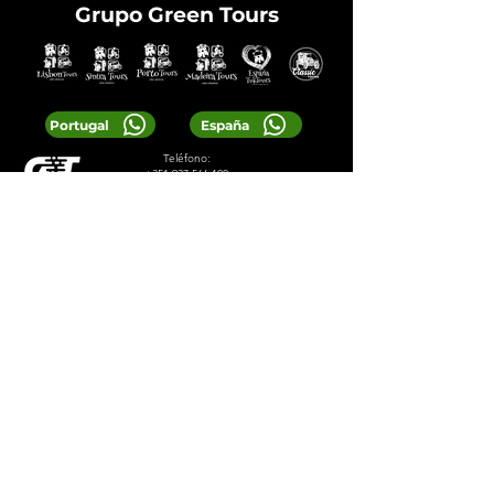
Grupo Green Tours
Portugal
España
Teléfono:
+351 937 566 100
Correo electrónico:
greentoursreservas@gmail.com
© 2024 Viajes Verdes
Servicios
Diseñado por 2lookdesign
política de privacidad
Términos y condiciones