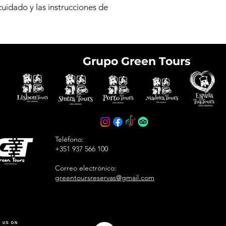
cuidado y las instrucciones de 
Grupo Green Tours
e tickets in advance
avoid arriving at the
Teléfono:
+351 937 566 100
Correo electrónico:
greentoursreservas@gmail.com