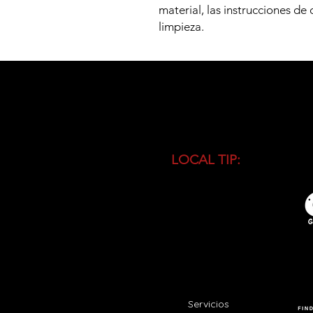
material, las instrucciones de 
limpieza.
LOCAL TIP:
Buy entranc
during high season and 
busiest time of the day.
Servicios