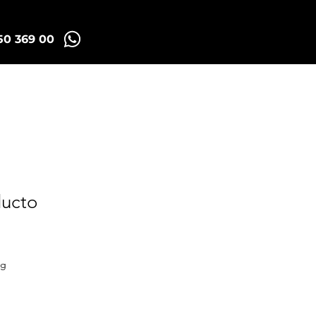
50 369 00
Madrid Tuk Tours
ducto
cio
ng
rta