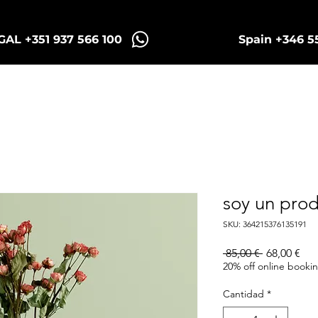
AL +351 937 566 100
Spain +346 5
Sintra Tuk Tours
Porto Tours
soy un pro
SKU: 364215376135191
Precio
Pre
 85,00 € 
68,00 €
de
20% off online booki
ofe
Cantidad
*