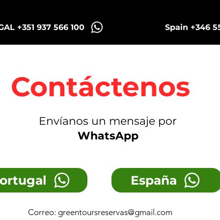
AL +351 937 566 100
Spain +346 5
Sintra Tuk Tours
Porto Tours
Contáctenos
Envíanos un mensaje por
WhatsApp
ortugal
España
Correo:
greentoursreservas@gmail.com