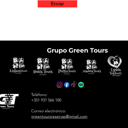
Enviar
Grupo Green Tours
e tickets in advance
avoid arriving at the
Teléfono:
+351 937 566 100
Correo electrónico:
greentoursreservas@gmail.com