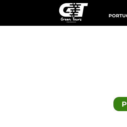
PORTUG
Lisbon Tuk Tours
P