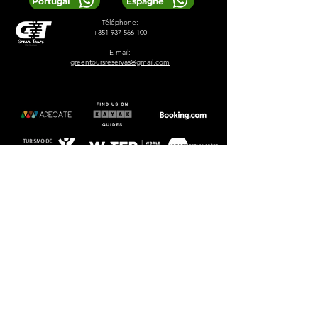
Portugal
Espagne
Téléphone:
+351 937 566 100
E-mail:
greentoursreservas@gmail.com
© 2024 Greentours
Prestations de service
Conçu par 2lookdesign
politique de confidentialité
termes et conditions
LOCAL TIP:
Buy entrance tickets in
advance during high season and
avoid arriving at the busiest time of
the day.