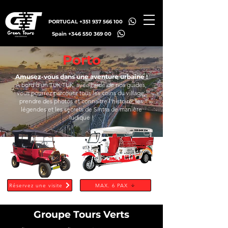
PORTUGAL +351 937 566 100
Spain +346 550 369 00
Porto
Amusez-vous dans une aventure urbaine !
À bord d'un TUK TUK, avec l'aide de nos guides,
vous pourrez parcourir tous les coins du village,
prendre des photos et connaître l'histoire, les
légendes et les secrets de Sintra de manière
ludique !
Réservez une visite
MAX. 6 PAX
Groupe Tours Verts