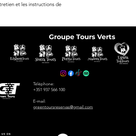
retien et les instructions de 
Groupe Tours Verts
e tickets in advance
avoid arriving at the
Téléphone:
+351 937 566 100
E-mail:
greentoursreservas@gmail.com