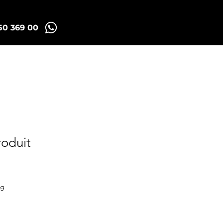
50 369 00
Madrid Tuk Tours
roduit
motionnel
ng