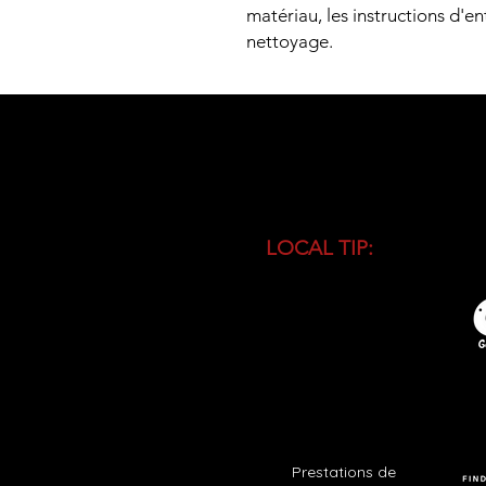
matériau, les instructions d'ent
nettoyage.
LOCAL TIP:
Buy entranc
during high season and 
busiest time of the day.
Prestations de