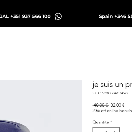
AL +351 937 566 100
Spain +346 5
Sintra Tuk Tours
Porto Tours
je suis un p
SKU : 632835642834572
Prix
Prix
 40,00 € 
32,00 €
original
pro
20% off online booki
Quantité
*