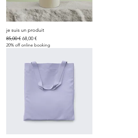
je suis un produit
Prix original
Prix promotionnel
85,00 €
68,00 €
20% off online booking