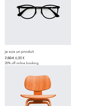
je suis un produit
Prix original
Prix promotionnel
7,50 €
6,00 €
20% off online booking