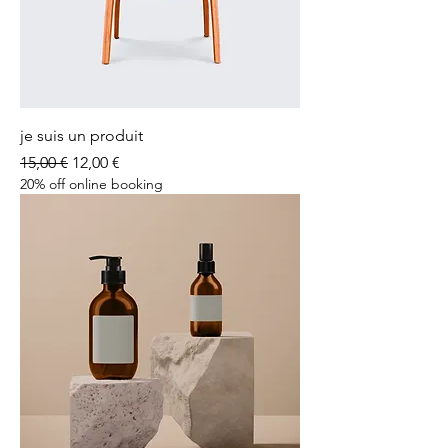
je suis un produit
Prix original
Prix promotionnel
15,00 €
12,00 €
20% off online booking