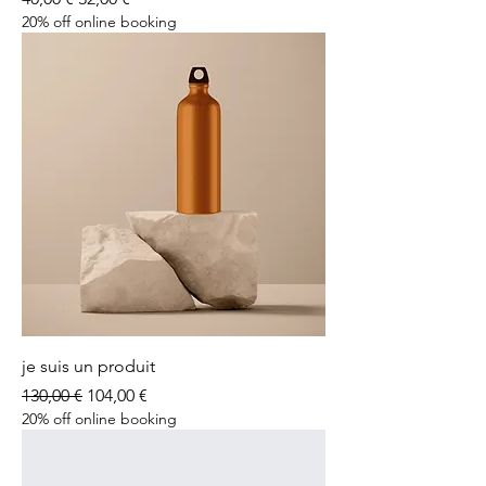
20% off online booking
je suis un produit
Prix original
Prix promotionnel
130,00 €
104,00 €
20% off online booking