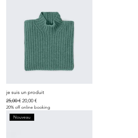
je suis un produit
Prix original
Prix promotionnel
25,00 €
20,00 €
20% off online booking
Nouveau